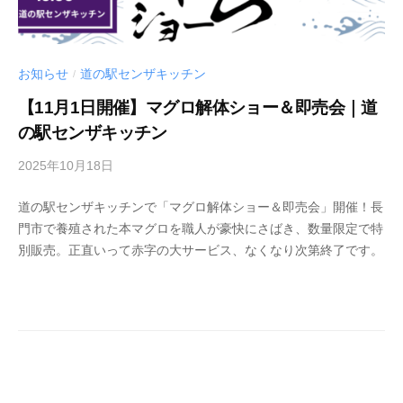
、
な
が
お知らせ
道の駅センザキッチン
と
/
物
【11月1日開催】マグロ解体ショー＆即売会｜道
産
の駅センザキッチン
合
同
2025年10月18日
b
y
会
道の駅センザキッチンで「マグロ解体ショー＆即売会」開催！長
i
社
門市で養殖された本マグロを職人が豪快にさばき、数量限定で特
n
の
別販売。正直いって赤字の大サービス、なくなり次第終了です。
f
ホ
o
ー
_
ム
m
ペ
g
ー
6
ジ
6
で