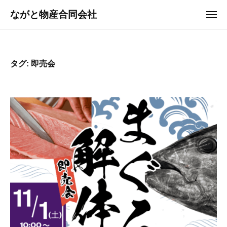
コ
ュ
ながと物産合同会社
ー
メ
ン
ニ
山
テ
ュ
口
ー
ン
県
ツ
タグ:
即売会
長
へ
門
ス
市
キ
の
ッ
産
プ
品
を
扱
う
総
合
商
社