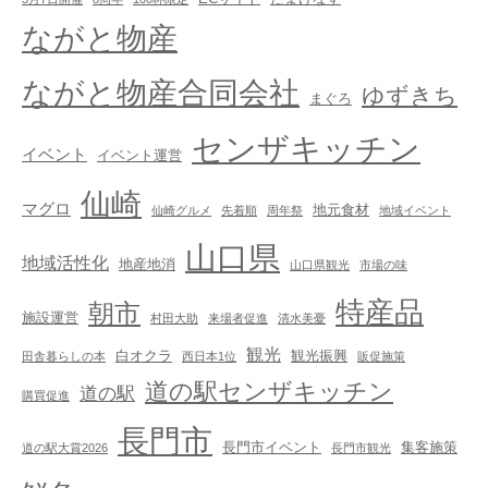
ながと物産
ながと物産合同会社
ゆずきち
まぐろ
センザキッチン
イベント
イベント運営
仙崎
マグロ
地元食材
仙崎グルメ
先着順
周年祭
地域イベント
山口県
地域活性化
地産地消
山口県観光
市場の味
特産品
朝市
施設運営
村田大助
来場者促進
清水美憂
観光
白オクラ
観光振興
田舎暮らしの本
西日本1位
販促施策
道の駅センザキッチン
道の駅
購買促進
長門市
長門市イベント
集客施策
道の駅大賞2026
長門市観光