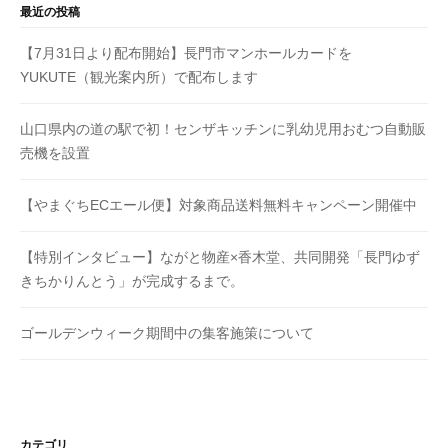
1
す
最近の投稿
3
。
h
【7月31日より配布開始】長門市マンホールカードを
c
YUKUTE（観光案内所）で配布します
山口県内の道の駅で初！センザキッチンに乳幼児用おむつ自動販
売機を設置
【やまぐちECエール便】対象商品送料無料キャンペーン開催中
【特別インタビュー】ながと物産×香木堂、共同開発「長門ゆず
きちかりんとう」が完成するまで。
ゴールデンウィーク期間中の集客施策について
カテゴリ