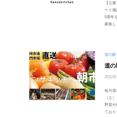
【公募
合
ート施
商
5周年
社
募集し
、
な
が
と
道の駅
物
道の
産
合
2022
同
会
毎月第
社
（土）
の
野菜や
ホ
ており