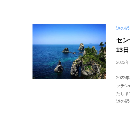
ー
ム
ペ
ー
道の駅
ジ
セン
で
13
す
。
2022
202
ッチン
たしま
道の駅