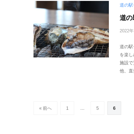
道の駅
道の
2022
道の駅
を楽し
施設で
他、直
投
« 前へ
1
…
5
6
稿
の