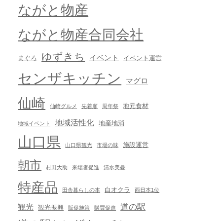
ながと物産
ながと物産合同会社
ゆずきち
イベント
まぐろ
イベント運営
センザキッチン
マグロ
仙崎
地元食材
仙崎グルメ
先着順
周年祭
地域活性化
地産地消
地域イベント
山口県
施設運営
山口県観光
市場の味
朝市
村田大助
来場者促進
清水美憂
特産品
白オクラ
田舎暮らしの本
西日本1位
道の駅
観光
観光振興
販促施策
購買促進