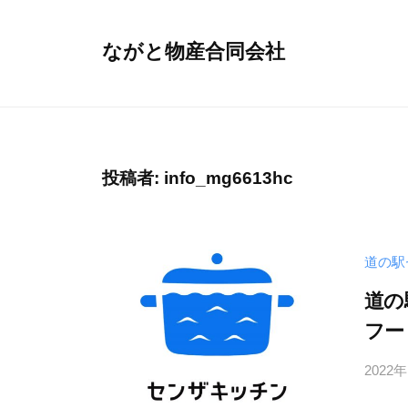
コ
ン
ながと物産合同会社
テ
山
ン
口
ツ
県
へ
長
ス
投稿者:
info_mg6613hc
門
キ
市
ッ
の
プ
道の駅
産
品
道の
を
フー
扱
2022
う
総