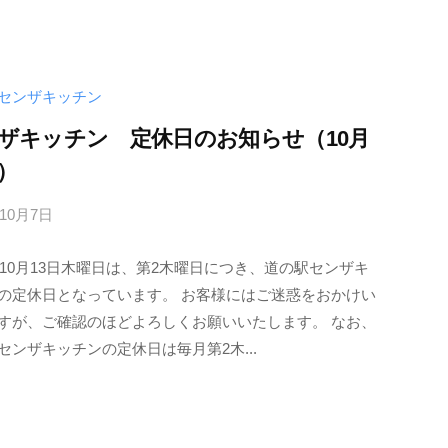
_
m
g
6
センザキッチン
6
ザキッチン 定休日のお知らせ（10月
1
日）
3
h
年10月7日
b
c
y
2年10月13日木曜日は、第2木曜日につき、道の駅センザキ
i
の定休日となっています。 お客様にはご迷惑をおかけい
n
すが、ご確認のほどよろしくお願いいたします。 なお、
f
センザキッチンの定休日は毎月第2木...
o
_
m
g