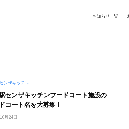
お知らせ一覧
センザキッチン
駅センザキッチンフードコート施設の
ドコート名を大募集！
年10月24日
b
y