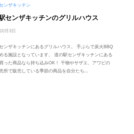
6
センザキッチン
6
駅センザキッチンのグリルハウス
1
3
年10月3日
b
h
y
c
センザキッチンにあるグリルハウス。 手ぶらで炭火BBQ
i
める施設となっています。 道の駅センザキッチンにある
n
買った商品なら持ち込みOK！ 干物やサザエ、アワビの
f
売所で販売している季節の商品を自分たち...
o
_
m
g
6
6
1
3