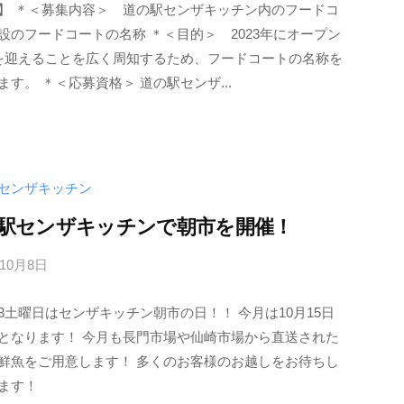
】 ＊＜募集内容＞ 道の駅センザキッチン内のフードコ
i
設のフードコートの名称 ＊＜目的＞ 2023年にオープン
n
を迎えることを広く周知するため、フードコートの名称を
f
ます。 ＊＜応募資格＞ 道の駅センザ...
o
_
m
g
6
センザキッチン
6
駅センザキッチンで朝市を開催！
1
3
年10月8日
b
h
y
c
3土曜日はセンザキッチン朝市の日！！ 今月は10月15日
i
となります！ 今月も長門市場や仙崎市場から直送された
n
鮮魚をご用意します！ 多くのお客様のお越しをお待ちし
f
ます！
o