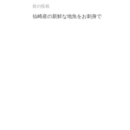
投
前の投稿
稿
仙崎産の新鮮な地魚をお刺身で
ナ
ビ
ゲ
ー
シ
ョ
ン