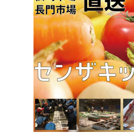
f
合
o
商
_
社
m
、
g
な
6
が
6
と
1
物
3
h
産
c
合
同
会
社
の
ホ