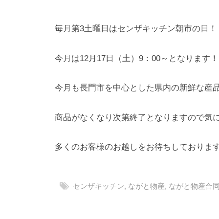
ー
ム
毎月第3土曜日はセンザキッチン朝市の日！
ペ
ー
今月は12月17日（土）9：00～となります！
ジ
で
す
今月も長門市を中心とした県内の新鮮な産
。
商品がなくなり次第終了となりますので気
多くのお客様のお越しをお待ちしておりま
センザキッチン
,
ながと物産
,
ながと物産合