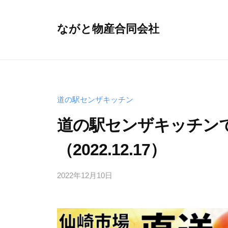
コ
ン
ながと物産合同会社
テ
山
ン
口
ツ
県
へ
長
ス
道の駅センザキッチン
門
キ
市
道の駅センザキッチン
ッ
の
プ
（2022.12.17）
産
品
2022年12月10日
b
を
y
扱
i
う
n
総