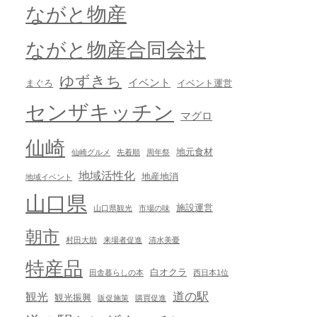
ながと物産
ながと物産合同会社
ゆずきち
イベント
まぐろ
イベント運営
センザキッチン
マグロ
仙崎
地元食材
仙崎グルメ
先着順
周年祭
地域活性化
地産地消
地域イベント
山口県
施設運営
山口県観光
市場の味
朝市
村田大助
来場者促進
清水美憂
特産品
白オクラ
田舎暮らしの本
西日本1位
道の駅
観光
観光振興
販促施策
購買促進