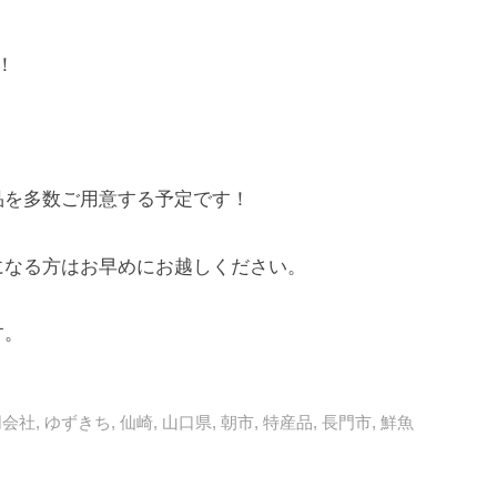
！
品を多数ご用意する予定です！
になる方はお早めにお越しください。
す。
同会社
,
ゆずきち
,
仙崎
,
山口県
,
朝市
,
特産品
,
長門市
,
鮮魚